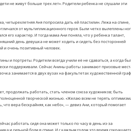
дети не живут больше трех лет». Родители ребенка не слушали эти
, четырехлетняя Аня попросила дать ей пластилин. Лежа на спине,
отличался от мультипликационного героя. Были четко вылеплены ног
лся его характер. И тогда мама Ани поняла, что у ребенка талант,
дняшний день девушка не может ходить и сидеть без посторонней
ый и очень позитивный человек.
ины и портреты. Родители всегда учили её не сдаваться, а когда бы
чески поддерживали. Сейчас Анины работы занимают призовые мест
Девочка занимается в двух вузах на факультетах художественной гра
ет, продолжать работать, стать членом союза художников; быть
 полноценной творческой жизнью. «Желаю всем не терять оптимизма
ь, что вера бескрайняя, как небо», — девиз Ани, который помогает
ейчас работать сидя она может только по часу в день из-за
ка и сильной боли в спине. И с каждым годом это время сокращаетс