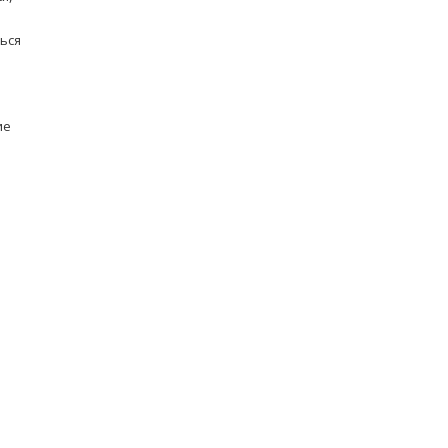
ься
ие