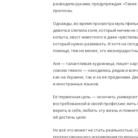
разводили руками, предупреждая: «Такие 
прогнозы.
Однажды, во время просмотра мультфильма
девочка слепила коня, который ничем не 
копыта, хвост животного и даже чувствова
который нужно развивать. И хотя на сего
помощи, тем не менее, это жизнерадостн
Аня — талантливая художница, пишет карт
совсем тяжело — находились рядом и вся
как на Украине, так и за её пределами. 
и иностранных языков.
Её первичная цель — окончить университ
востребованной в своей профессии; жить
верить в себя, любить эту жизнь и помнит
ей достичь цели.
Но всё это может не стать реальностью. С
прогрессирующего искривления позвоночни