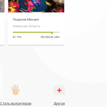
Педанов Михаил
Черниченко Ирина
Киевская область
Одесская область
81.71%
100 000,00 UAH
32.45%
535 5
Стать волонтером
Другое