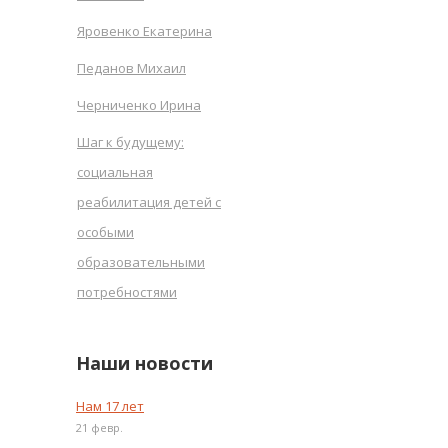
Яровенко Екатерина
Педанов Михаил
Черниченко Ирина
Шаг к будущему:
социальная
реабилитация детей с
особыми
образовательными
потребностями
Наши новости
Нам 17 лет
21 февр.