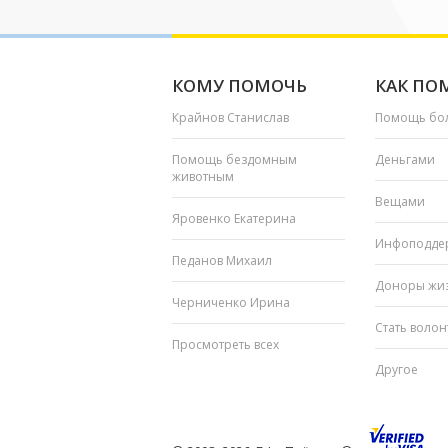
КОМУ ПОМОЧЬ
КАК ПО
Крайнов Станислав
Помощь бо
Помощь бездомным
Деньгами
животным
Вещами
Яровенко Екатерина
Инфоподде
Педанов Михаил
Доноры жи
Черниченко Ирина
Стать воло
Просмотреть всех
Другое