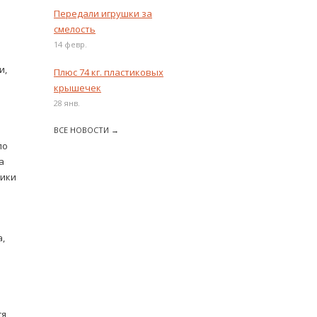
Передали игрушки за
смелость
14 февр.
и,
Плюс 74 кг. пластиковых
крышечек
28 янв.
ВСЕ НОВОСТИ →
ло
а
фики
,
я,