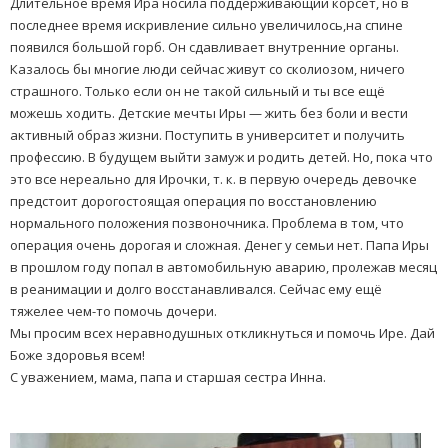
Длительное время Ира носила поддерживающий корсет, но в
последнее время искривление сильно увеличилось,на спине
появился большой горб. Он сдавливает внутренние органы.
Казалось бы многие люди сейчас живут со сколиозом, ничего
страшного. Только если он не такой сильный и ты все ещё
можешь ходить. Детские мечты Иры — жить без боли и вести
активный образ жизни. Поступить в университет и получить
профессию. В будущем выйти замуж и родить детей. Но, пока что
это все нереально для Ирочки, т. к. в первую очередь девочке
предстоит дорогостоящая операция по восстановлению
нормального положения позвоночника. Проблема в том, что
операция очень дорогая и сложная. Денег у семьи нет. Папа Иры
в прошлом году попал в автомобильную аварию, пролежав месяц
в реанимации и долго восстанавливался. Сейчас ему ещё
тяжелее чем-то помочь дочери.
Мы просим всех неравнодушных откликнуться и помочь Ире. Дай
Боже здоровья всем!
С уважением, мама, папа и старшая сестра Инна.