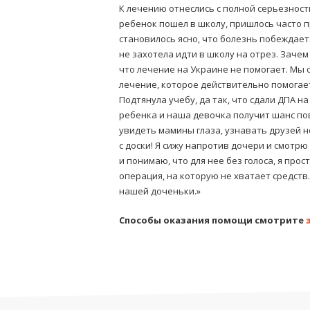
К лечению отнеслись с полной серьезност
ребенок пошел в школу, пришлось часто п
становилось ясно, что болезнь побеждает.
не захотела идти в школу на отрез. Зачем
что лечение на Украине не помогает. Мы 
лечение, которое действительно помогает
Подтянула учебу, да так, что сдали ДПА 
ребенка и наша девочка получит шанс по
увидеть мамины глаза, узнавать друзей не
с доски! Я сижу напротив дочери и смотрю
и понимаю, что для нее без голоса, я прос
операция, на которую не хватает средств
нашей доченьки.»
Способы оказания помощи смотрите