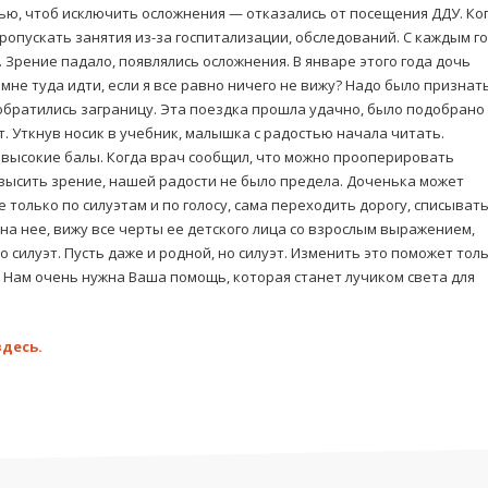
ью, чтоб исключить осложнения — отказались от посещения ДДУ. Ко
ропускать занятия из-за госпитализации, обследований. С каждым г
 Зрение падало, появлялись осложнения. В январе этого года дочь
 мне туда идти, если я все равно ничего не вижу? Надо было признать
обратились заграницу. Эта поездка прошла удачно, было подобрано
. Уткнув носик в учебник, малышка с радостью начала читать.
на высокие балы. Когда врач cообщил, что можно прооперировать
высить зрение, нашей радости не было предела. Доченька может
 только по силуэтам и по голосу, сама переходить дорогу, списыват
 на нее, вижу все черты ее детского лица со взрослым выражением,
то силуэт. Пусть даже и родной, но силуэт. Изменить это поможет тол
. Нам очень нужна Ваша помощь, которая станет лучиком света для
здесь.