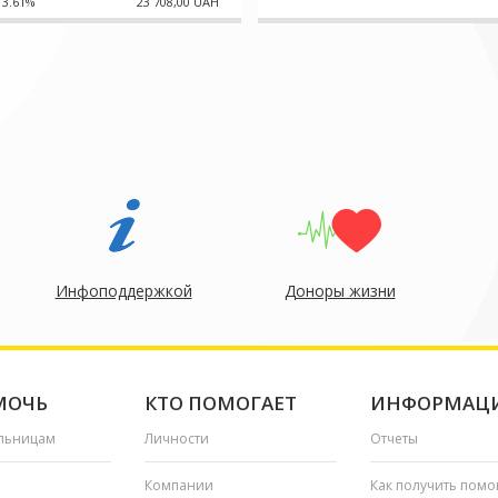
3.61%
23 708,00 UAH
Инфоподдержкой
Доноры жизни
МОЧЬ
КТО ПОМОГАЕТ
ИНФОРМАЦ
льницам
Личности
Отчеты
Компании
Как получить пом