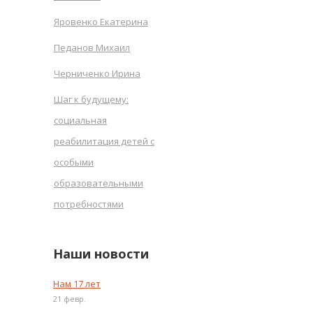
Яровенко Екатерина
Педанов Михаил
Черниченко Ирина
Шаг к будущему:
социальная
реабилитация детей с
особыми
образовательными
потребностями
Наши новости
Нам 17 лет
21 февр.