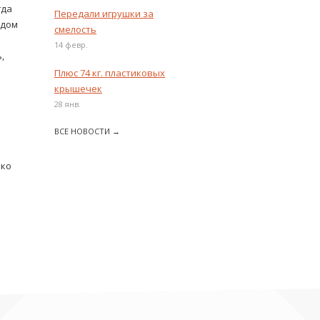
гда
Передали игрушки за
одом
смелость
14 февр.
,
Плюс 74 кг. пластиковых
крышечек
28 янв.
ВСЕ НОВОСТИ →
ь
ько