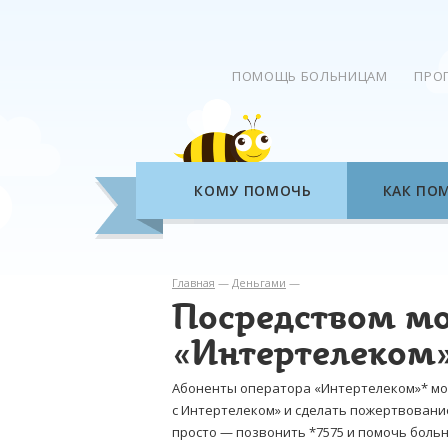
ПОМОЩЬ БОЛЬНИЦАМ
ПРО
КОМУ ПОМОЧЬ
КАК ПО
Главная
—
Деньгами
—
Посредством мо
«Интертелеком
Абоненты оператора «Интертелеком»* мо
с Интертелеком» и сделать пожертвовани
просто — позвонить *7575 и помочь больн